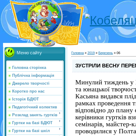
Меню сайту
Головна
»
2019
»
Березень
»
06
ЗУСТРІЛИ ВЕСНУ ПЕР
Головна сторінка
Публічна інформація
Минулий тиждень у 
Джерело творчості
та юнацької творчос
Коротко про нас
Касьяна видався плід
Історія БДЮТ
рамках проведення 
Педагогічний колектив
відповідно до плану
Розклад занять гуртків
керівники гуртків вз
семінарів, майстер-к
Гуртки на базі БДЮТ
проводилися у Полтав
Гуртки на базі шкіл