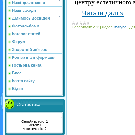
центру естетичного в
Наші досягнення
Наші заходи
...
Читати далі »
Ділимось досвідом
Фотоальбоми
Переглядів:
273
|
Додав:
maryna
|
Дат
Каталог статей
Форум
Зворотній зв'язок
Контактна інформація
Гостьова книга
Блог
Карта сайту
Відео
Статистика
Онлайн всього:
1
Гостей:
1
Користувачів:
0