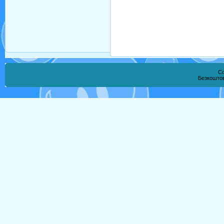
Co
Безкошто