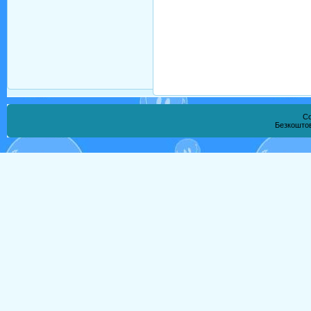
Co
Безкошто