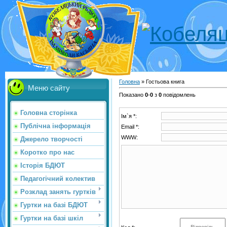
Головна
»
Гостьова книга
Меню сайту
Показано
0
-
0
з
0
повідомлень
Головна сторінка
Ім`я *:
Публічна інформація
Email *:
WWW:
Джерело творчості
Коротко про нас
Історія БДЮТ
Педагогічний колектив
Розклад занять гуртків
Гуртки на базі БДЮТ
Гуртки на базі шкіл