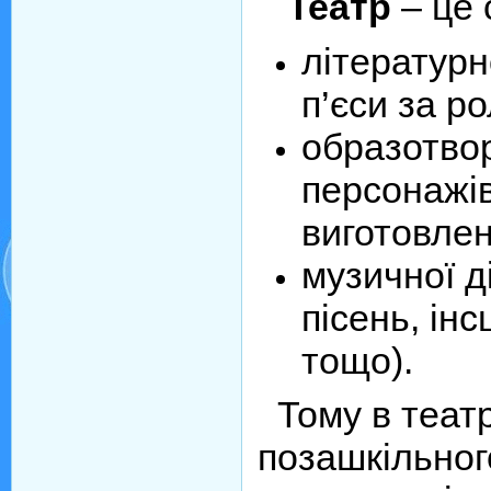
Театр
– це 
літературн
п’єси за р
образотвор
персонажів
виготовлен
музичної д
пісень, ін
тощо).
Тому в театр
позашкільног