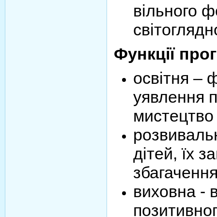
вільного 
світоглядно
Функції про
освітня – 
уявлення п
мистецтво 
розвивальн
дітей, їх з
збагачення
виховна - 
позитивног