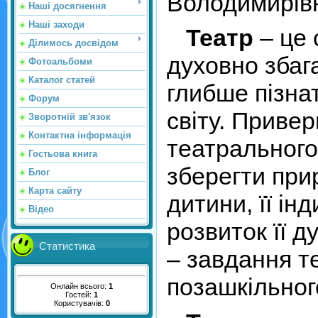
Володимирів
Наші досягнення
Наші заходи
Театр
– це 
Ділимось досвідом
духовно збаг
Фотоальбоми
Каталог статей
глибше пізна
Форум
світу. Привер
Зворотній зв'язок
Контактна інформація
театрального
Гостьова книга
зберегти при
Блог
Карта сайту
дитини, її ін
Відео
розвиток її 
Статистика
– завдання т
позашкільног
Онлайн всього:
1
Гостей:
1
Користувачів:
0