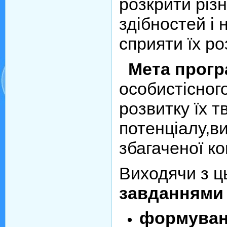
розкрити різ
здібностей і 
сприяти їх ро
Мета прогр
особистісног
розвитку їх т
потенціалу,в
збагаченої ко
Виходячи з ц
завданнями
формуван