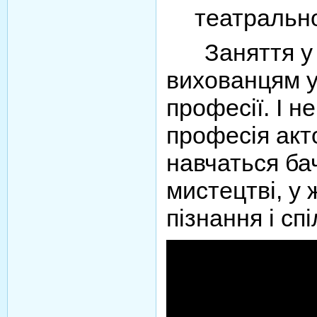
театрально
Заняття у г
вихованцям у
професії. І н
професія акт
навчаться ба
мистецтві, у 
пізнання і сп