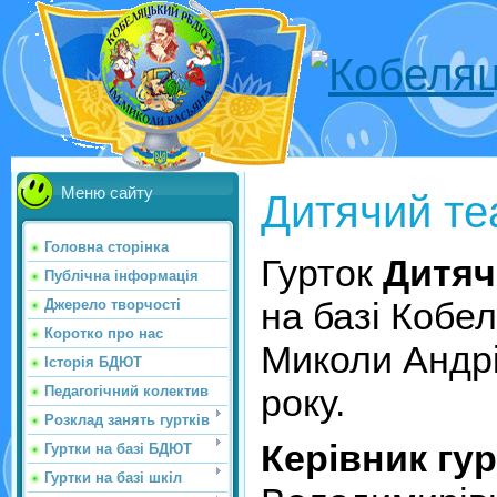
Меню сайту
Дитячий те
Головна сторінка
Гурток
Дитяч
Публічна інформація
на базі Кобе
Джерело творчості
Коротко про нас
Миколи Андр
Історія БДЮТ
року.
Педагогічний колектив
Розклад занять гуртків
Керівник гур
Гуртки на базі БДЮТ
Гуртки на базі шкіл