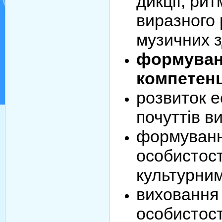
дикції, рит
виразного 
музичних з
формуван
компетенц
розвиток е
почуттів в
формуванн
особистост
культурним
виховання 
особистост