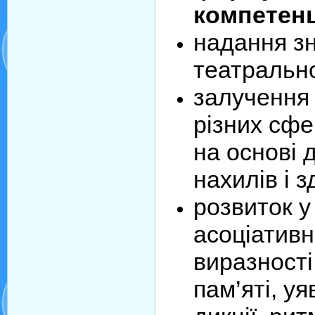
компетенц
надання зн
театрально
залучення г
різних сфе
на основі 
нахилів і з
розвиток у
асоціативн
виразності
пам’яті, уя