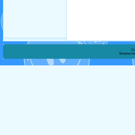
Co
Безкошто