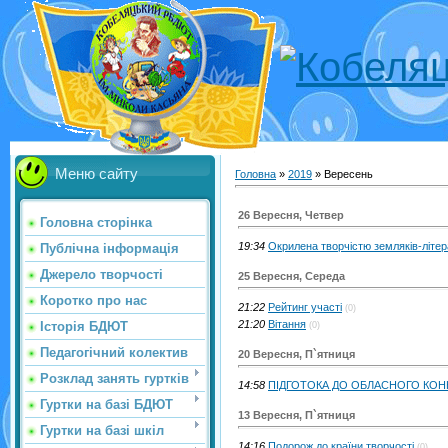
Меню сайту
Головна
»
2019
»
Вересень
26 Вересня, Четвер
Головна сторінка
19:34
Окрилена творчістю земляків-літер
Публічна інформація
Джерело творчості
25 Вересня, Середа
Коротко про нас
21:22
Рейтинг участі
(0)
21:20
Вітання
Історія БДЮТ
(0)
Педагогічний колектив
20 Вересня, П`ятниця
Розклад занять гуртків
14:58
ПІДГОТОКА ДО ОБЛАСНОГО КОН
Гуртки на базі БДЮТ
13 Вересня, П`ятниця
Гуртки на базі шкіл
14:16
Подорож до країни творчості
(0)