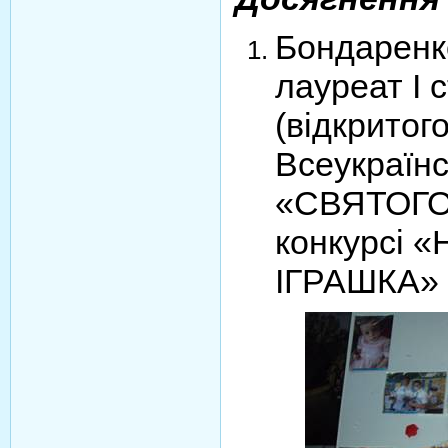
Бондаренк
лауреат І 
(відкритого
Всеукраїн
«СВЯТОГО
конкурсі 
ІГРАШКА»