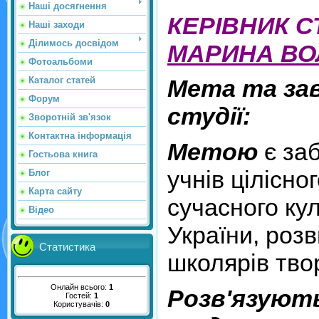
Наші досягнення
КЕРІВНИК С
Наші заходи
Ділимось досвідом
МАРИНА ВО
Фотоальбоми
Каталог статей
Мета та за
Форум
студії:
Зворотній зв'язок
Контактна інформація
Метою
є за
Гостьова книга
учнів цілісн
Блог
Карта сайту
сучасного ку
Відео
України, роз
Статистика
школярів твор
Онлайн всього:
1
Розв'язуют
Гостей:
1
Користувачів:
0