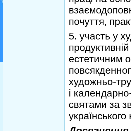
взаємодоповн
почуття, практ
5. участь у х
продуктивній 
естетичним 
повсякденног
художньо-тр
і календарн
святами за з
українського 
Досягнення 