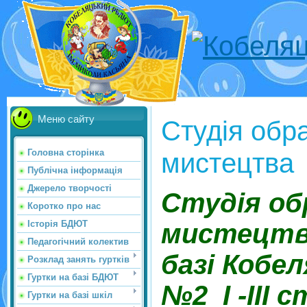
Меню сайту
Студія обр
мистецтва
Головна сторінка
Публічна інформація
Джерело творчості
Студія об
Коротко про нас
Історія БДЮТ
мистецтв
Педагогічний колектив
базі Кобе
Розклад занять гуртків
Гуртки на базі БДЮТ
№2 І -ІІІ с
Гуртки на базі шкіл