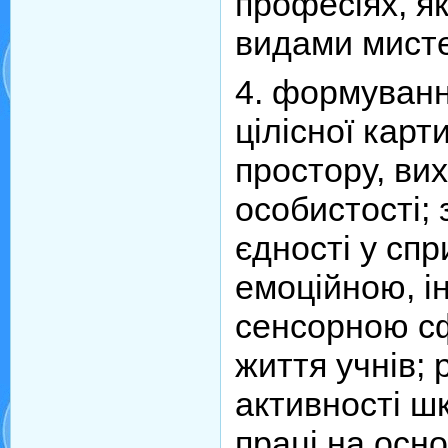
професіях, як
видами мист
4. формування
цілісної карт
простору, ви
особистості;
єдності у сп
емоційною, і
сенсорною с
життя учнів; 
активності шк
праці на осно