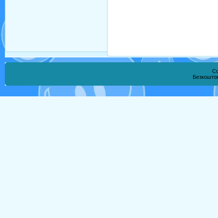
Co
Безкошто