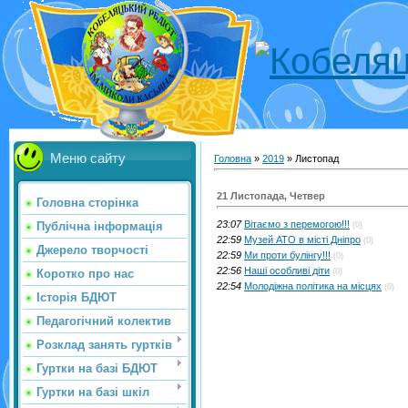
Меню сайту
Головна
»
2019
»
Листопад
21 Листопада, Четвер
Головна сторінка
23:07
Вітаємо з перемогою!!!
Публічна інформація
(0)
22:59
Музей АТО в місті Дніпро
(0)
Джерело творчості
22:59
Ми проти булінгу!!!
(0)
22:56
Наші особливі діти
Коротко про нас
(0)
22:54
Молодіжна політика на місцях
(0)
Історія БДЮТ
Педагогічний колектив
Розклад занять гуртків
Гуртки на базі БДЮТ
Гуртки на базі шкіл