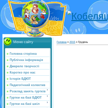
Меню сайту
Головна
»
2015
»
Грудень
Головна сторінка
Публічна інформація
Джерело творчості
Коротко про нас
Історія БДЮТ
Педагогічний колектив
Розклад занять гуртків
Гуртки на базі БДЮТ
Гуртки на базі шкіл