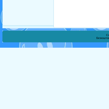
Co
Безкошто