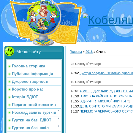
Меню сайту
Головна
»
2016
»
Січень
22 Січня, П`ятниця
Головна сторінка
16:02
Зустріч солдатів - земляків, учасн
Публічна інформація
Джерело творчості
15 Січня, П`ятниця
Коротко про нас
16:01
А МИ ЩЕДРУВАЛИ, ЗДОРОВ'Я БАЖ
15:39
ГОЛОВНА РАЙОННА НОВОРІЧНА КА
Історія БДЮТ
15:35
ВІДКРИТТЯ МІСЬКОЇ ЯЛИНКИ
(0)
Педагогічний колектив
15:33
ДЕНЬ СВЯТОГО МИКОЛАЯ В РБДЮ
15:27
ПЕРЕМОГА ЧЕРКАСЬКОГО СЕРГІЯ
Розклад занять гуртків
Гуртки на базі БДЮТ
Гуртки на базі шкіл