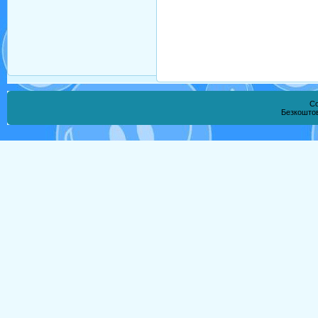
Co
Безкошто