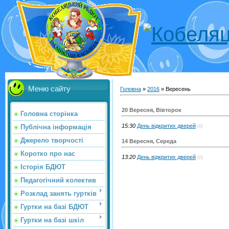
Меню сайту
Головна
»
2016
»
Вересень
20 Вересня, Вівторок
Головна сторінка
15:30
День відкритих дверей
Публічна інформація
(0)
Джерело творчості
14 Вересня, Середа
Коротко про нас
13:20
День відкритих дверей
(0)
Історія БДЮТ
Педагогічний колектив
Розклад занять гуртків
Гуртки на базі БДЮТ
Гуртки на базі шкіл