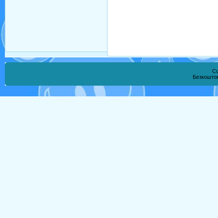
Co
Безкошто