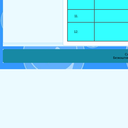
Co
Безкошто