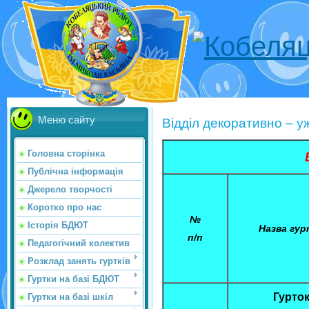
Меню сайту
Відділ декоративно – у
Головна сторінка
Публічна інформація
Джерело творчості
Коротко про нас
№
Історія БДЮТ
Назва гур
п/п
Педагогічний колектив
Розклад занять гуртків
Гуртки на базі БДЮТ
Гурто
Гуртки на базі шкіл