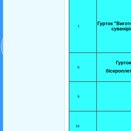
Гурток "Виго
сувенірі
Гурто
бісеропле