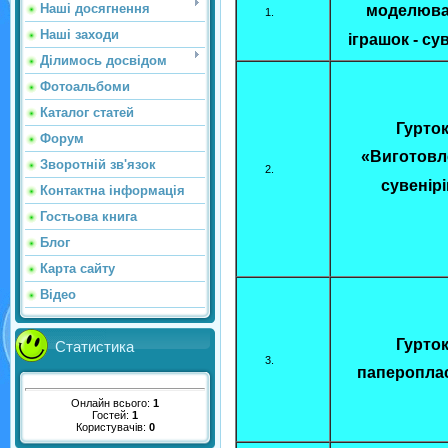
Наші досягнення
моделюв
Наші заходи
іграшок - су
Ділимось досвідом
Фотоальбоми
Каталог статей
Гурто
Форум
«Виготовл
Зворотній зв'язок
сувенірі
Контактна інформація
Гостьова книга
Блог
Карта сайту
Відео
Гурто
Статистика
паперопла
Онлайн всього:
1
Гостей:
1
Користувачів:
0