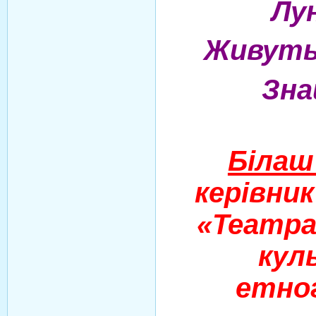
Лун
Живуть 
Зна
Білаш
керівни
«Театра
кул
етног