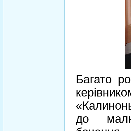
Багато ро
керівник
«Калинон
до малю