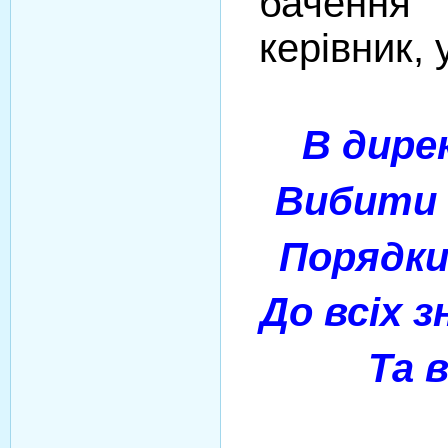
бачення 
керівник, 
В дире
Вибити 
Порядки 
До всіх з
Та 