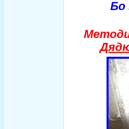
Бо 
Методи
Дядю