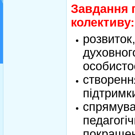
Завдання 
колект
розвиток
духовного
особисто
створенн
підтримк
спрямува
педагогіч
покращен