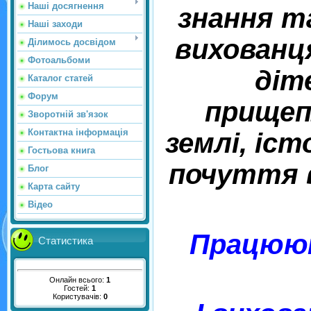
Наші досягнення
знання т
Наші заходи
вихованц
Ділимось досвідом
Фотоальбоми
діт
Каталог статей
Форум
прищеп
Зворотній зв'язок
Контактна інформація
землі, іст
Гостьова книга
почуття в
Блог
Карта сайту
Відео
Працюют
Статистика
Онлайн всього:
1
Гостей:
1
Користувачів:
0