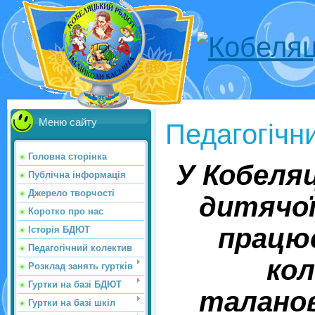
Меню сайту
Педагогічн
Головна сторінка
У Кобеля
Публічна інформація
Джерело творчості
дитячої
Коротко про нас
працю
Історія БДЮТ
Педагогічний колектив
кол
Розклад занять гуртків
Гуртки на базі БДЮТ
таланов
Гуртки на базі шкіл