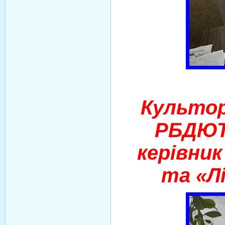
Культор
РБДЮ
керівник
та «Л