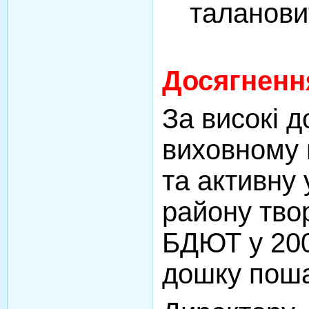
таланови
Досягненн
За високі 
виховному 
та активну 
району тво
БДЮТ у 200
дошку поша