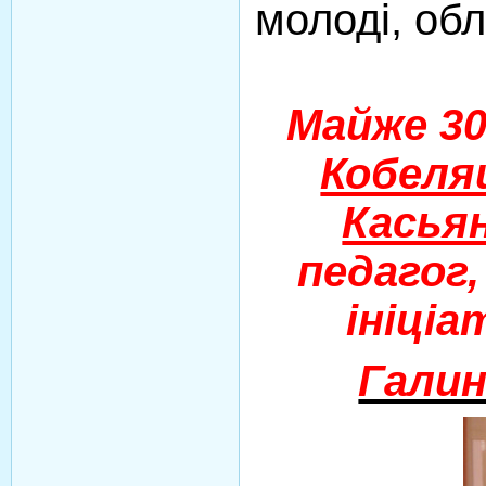
молоді, об
Майже 30
Кобеля
Касья
педагог,
ініціа
Галин