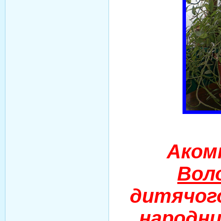
Аком
Вол
дитячог
народни