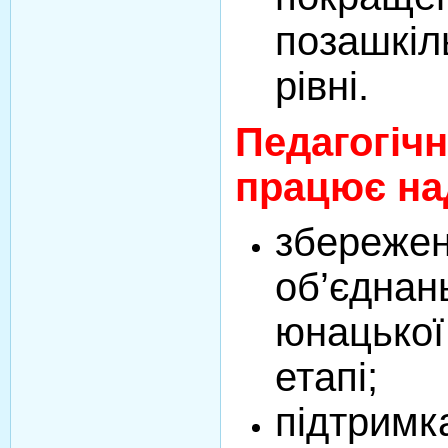
позашкіл
рівні.
Педагогіч
працює на
збережен
об’єднан
юнацької
етапі;
підтримк