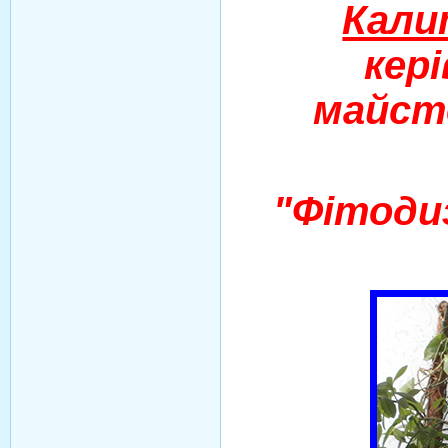
Кали
кер
майсте
"Фітоди