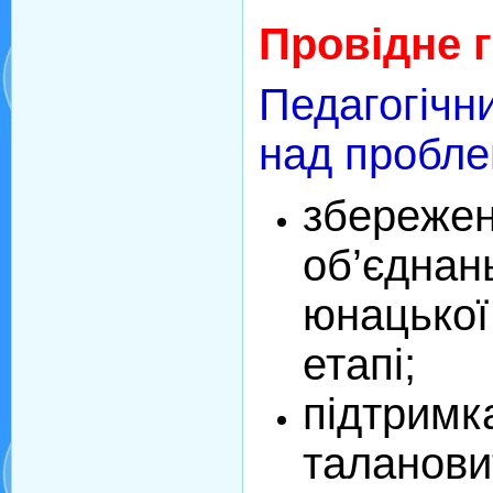
Провідне 
Педагогічн
над пробл
збережен
об’єднан
юнацької
етапі;
підтримк
таланови