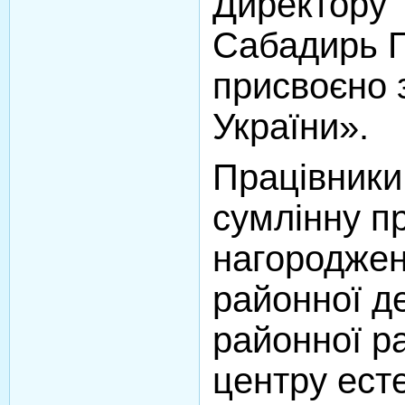
Директору 
Сабадирь Г.
присвоєно 
України».
Працівник
сумлінну п
нагороджені
районної де
районної р
центру ест