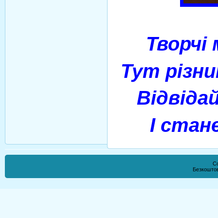
Творчі
Тут різн
Відвіда
І стан
Co
Безкошто