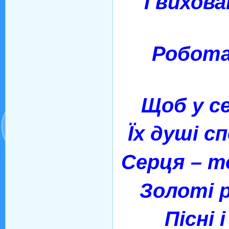
І вихов
Робота
Щоб у с
Їх душі сп
Серця – т
Золоті р
Пісні 