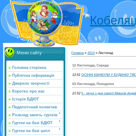
Меню сайту
Головна
»
2014
»
Листопад
12 Листопада, Середа
Головна сторінка
12:51
ОСІННІ КАНІКУЛИ У БУДИНКУ ТВ
Публічна інформація
Джерело творчості
03 Листопада, Понеділок
Коротко про нас
21:52
5 - річчя з дня смерті Миколи Андр
Історія БДЮТ
Педагогічний колектив
Розклад занять гуртків
Гуртки на базі БДЮТ
Гуртки на базі шкіл