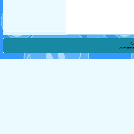
Co
Безкошто