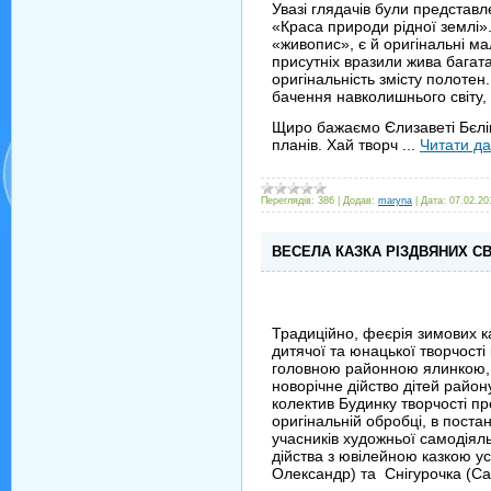
Увазі глядачів були представл
«Краса природи рідної землі». 
«живопис», є й оригінальні мал
присутніх вразили жива багата
оригінальність змісту полотен.
бачення навколишнього світу,
Щиро бажаємо Єлизаветі Бєліко
планів. Хай творч
...
Читати да
Переглядів:
386
|
Додав:
maryna
|
Дата:
07.02.20
ВЕСЕЛА КАЗКА РІЗДВЯНИХ С
Традиційно, феєрія зимових 
дитячої та юнацької творчост
головною районною ялинкою, 
новорічне дійство дітей району
колектив Будинку творчості пр
оригінальній обробці, в постан
учасників художньої самодіяль
дійства з ювілейною казкою ус
Олександр) та Снігурочка (С