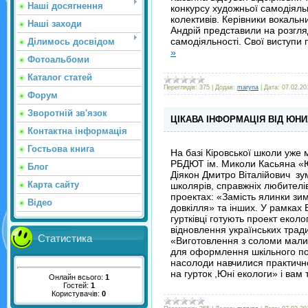
Наші досягнення
конкурсу художньої самодіяль
колективів. Керівники вокальни
Наші заходи
Андрій представили на розгля
самодіяльності. Свої виступ
Ділимось досвідом
»
Фотоальбоми
Каталог статей
Переглядів:
375
|
Додав:
maryna
|
Дата:
07.02.20
Форум
Зворотній зв'язок
ЦІКАВА ІНФОРМАЦІЯ ВІД ЮНИ
Контактна інформація
Гостьова книга
На базі Кіровської школи уже
РБДЮТ ім. Миколи Касьяна «Юн
Блог
Діякон Дмитро Віталійович зум
Карта сайту
школярів, справжніх любителів
проектах: «Замість ялинки зи
Відео
довкілля» та інших. У рамках 
гуртківці готують проект екол
відновлення українських тради
Статистика
«Виготовлення з соломи мали
для оформлення шкільного подв
насолоди навчилися практично 
на гурток ,Юні екологи» і вам
Онлайн всього:
1
Гостей:
1
Користувачів:
0