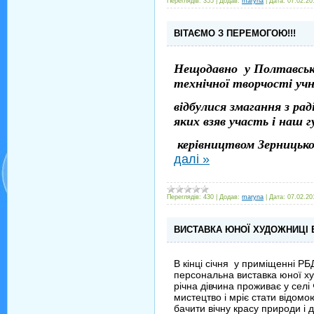
Переглядів:
355
|
Додав:
maryna
|
Дата:
07.02.20
ВІТАЄМО З ПЕРЕМОГОЮ!!!
Нещодавно у Полтавськ
технічної творчості учн
відбулися змагання з р
яких взяв участь і наш 
керівництвом Зерницьк
далі »
Переглядів:
430
|
Додав:
maryna
|
Дата:
07.02.20
ВИСТАВКА ЮНОЇ ХУДОЖНИЦІ 
В кінці січня у приміщенні 
персональна виставка юної ху
річна дівчина проживає у сел
мистецтво і мріє стати відомо
бачити вічну красу природи і 