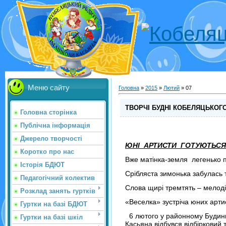
Меню сайту
Головна
»
2015
»
Лютий
»
07
ТВОРЧІ БУДНІ КОБЕЛЯЦЬКОГ
Головна сторінка
Публічна інформація
Джерело творчості
ЮНІ АРТИСТИ ГОТУЮТЬС
Коротко про нас
Вже матінка-земля легенько п
Історія БДЮТ
Срібляста зимонька забулась 
Педагогічний колектив
Слова щирі тремтять – мелод
Розклад занять гуртків
«Веселка» зустріча юних артист
Гуртки на базі БДЮТ
6 лютого у районному Будинку
Гуртки на базі шкіл
Касьяна відбувся відбірковий