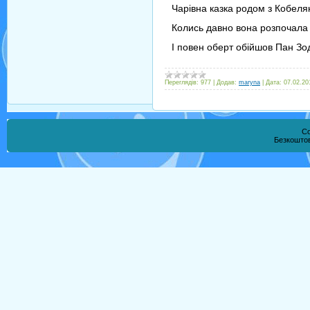
Чарівна казка родом з Кобеля
Колись давно вона розпочала с
І повен оберт обійшов Пан Зод
Переглядів:
977
|
Додав:
maryna
|
Дата:
07.02.20
Co
Безкошто