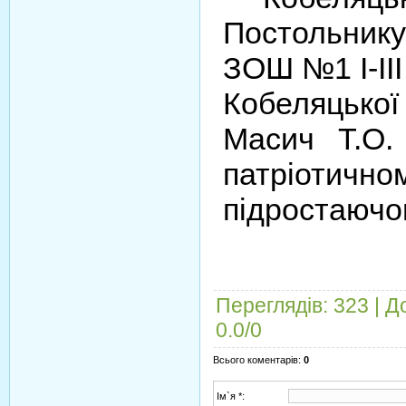
Постольник
ЗОШ №1 I-III 
Кобеляцько
Масич Т.О
патріотич
підростаючог
Переглядів
:
323
|
Д
0.0
/
0
Всього коментарів
:
0
Ім`я *: