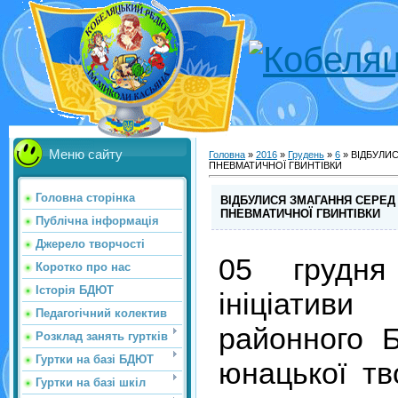
Меню сайту
Головна
»
2016
»
Грудень
»
6
» ВІДБУЛИС
ПНЕВМАТИЧНОЇ ГВИНТІВКИ
Головна сторінка
ВІДБУЛИСЯ ЗМАГАННЯ СЕРЕД 
ПНЕВМАТИЧНОЇ ГВИНТІВКИ
Публічна інформація
Джерело творчості
05 грудн
Коротко про нас
Історія БДЮТ
ініціатив
Педагогічний колектив
районного Б
Розклад занять гуртків
Гуртки на базі БДЮТ
юнацької тв
Гуртки на базі шкіл