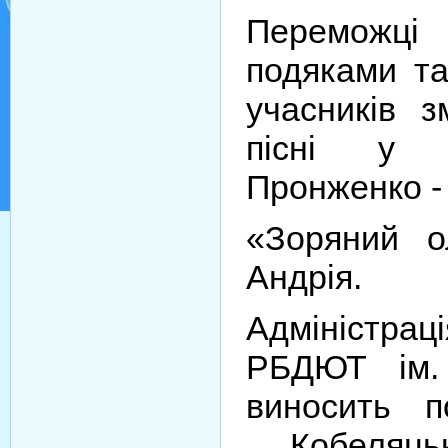
Переможці 
подяками т
учасників з
пісні у 
Пронженко - 
«Зоряний 
Андрія.
Адміністра
РБДЮТ ім.
виносить п
Кобеляц