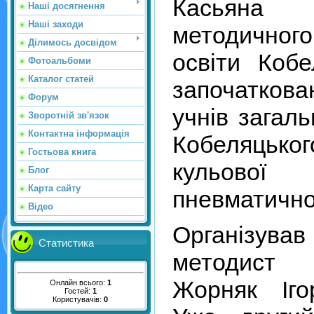
Касьяна
Наші досягнення
Наші заходи
методичного
Ділимось досвідом
освіти Коб
Фотоальбоми
Каталог статей
започаткова
Форум
учнів загаль
Зворотній зв'язок
Контактна інформація
Кобеляць
Гостьова книга
кульово
Блог
Карта сайту
пневматичної
Відео
Організував
Статистика
методист 
Жорняк Іго
Онлайн всього:
1
Гостей:
1
Користувачів:
0