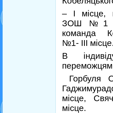
Кобеляцько
– I місце, 
ЗОШ №1 I-I
команда К
№1- III місце
В індивід
переможцями
Горбуля Ол
Гаджимура
місце, Свя
місце.