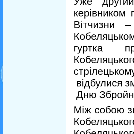
Уже други
керівником 
Вітчизни –
Кобеляцько
гуртка пр
Кобеляць
стрілецьк
відбулися з
Дню Збройни
Між собою з
Кобеляц
Кобеляц