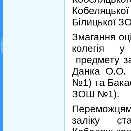
Кобеляцько
Білицької ЗОШ
Змагання оц
колегія у 
предмету за
Данка О.О.
№1) та Бака
ЗОШ №1).
Переможця
заліку с