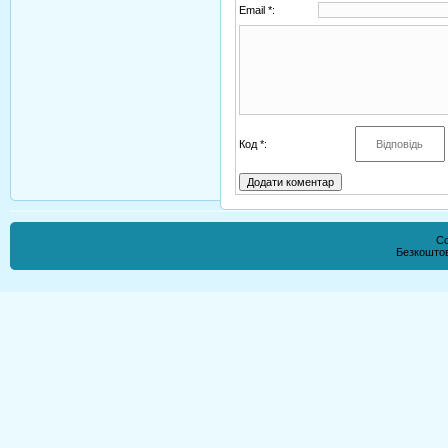
Email *:
Код *:
Co
Безкошто