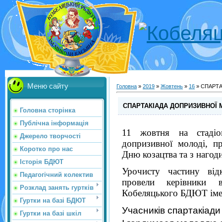
Меню сайту
Головна
»
2019
»
Жовтень
»
16
» СПАРТА
СПАРТАКІАДА ДОПРИЗИВНОЇ 
Головна сторінка
Публічна інформація
11 жовтня на стадіон
Джерело творчості
допризивної молоді, п
Коротко про нас
Дню козацтва та з нагод
Історія БДЮТ
Урочисту частину відк
Педагогічний колектив
провели керівники в
Розклад занять гуртків
Кобеляцького БДЮТ іме
Гуртки на базі БДЮТ
Учасників спартакіади
Гуртки на базі шкіл