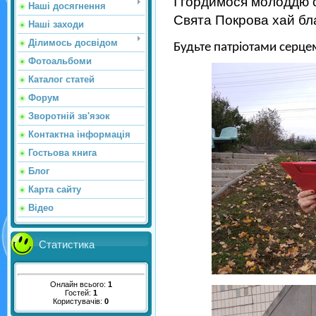
І гордимося молоддю 
Наші досягнення
Свята Покрова хай бл
Наші заходи
Ділимось досвідом
Будьте патріотами серце
Фотоальбоми
Каталог статей
Форум
Зворотній зв'язок
Контактна інформація
Гостьова книга
Блог
Карта сайту
Відео
Статистика
Онлайн всього:
1
Гостей:
1
Користувачів:
0