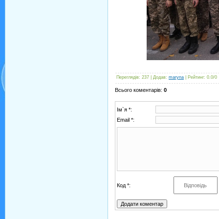
Переглядів
:
237
|
Додав
:
maryna
|
Рейтинг
:
0.0
/
0
Всього коментарів
:
0
Ім`я *:
Email *:
Код *: