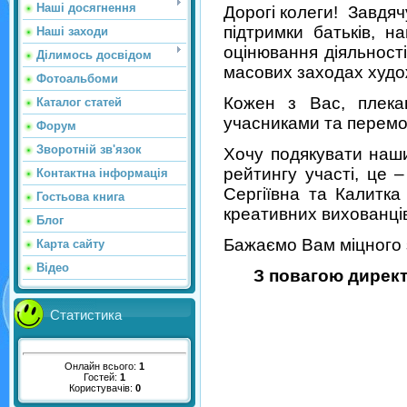
Наші досягнення
Дорогі колеги! Завдя
підтримки батьків, 
Наші заходи
оцінювання діяльності
Ділимось досвідом
масових заходах худо
Фотоальбоми
Кожен з Вас, плека
Каталог статей
учасниками та перемо
Форум
Зворотній зв'язок
Хочу подякувати наш
рейтингу участі, це
Контактна інформація
Сергіївна та Калитк
Гостьова книга
креативних вихованці
Блог
Бажаємо Вам міцного з
Карта сайту
Відео
З повагою директ
Статистика
Онлайн всього:
1
Гостей:
1
Користувачів:
0