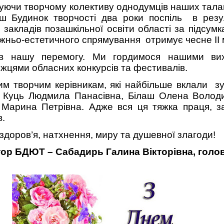
чуючи творчому колективу однодумців наших тала
наш Будинок творчості два роки поспіль в резу
 закладів позашкільної освіти області за підсум
жньо-естетичного спрямування отримує чесне ІІ 
в нашу перемогу. Ми гордимося нашими вих
жцями обласних конкурсів та фестивалів.
им творчим керівникам, які найбільше вклали з
 – Куць Людмила Панасівна, Білаш Олена Володи
а Марина Петрівна. Адже вся ця тяжка праця, 
в.
доров’я, натхнення, миру та душевної злагоди!
ор БДЮТ – Сабадирь Галина Вікторівна, голо