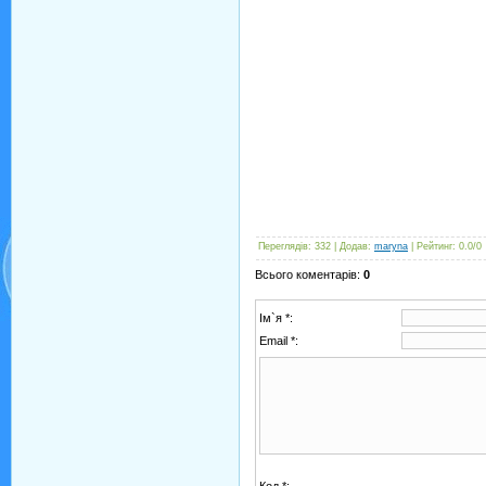
Переглядів
:
332
|
Додав
:
maryna
|
Рейтинг
:
0.0
/
0
Всього коментарів
:
0
Ім`я *:
Email *: