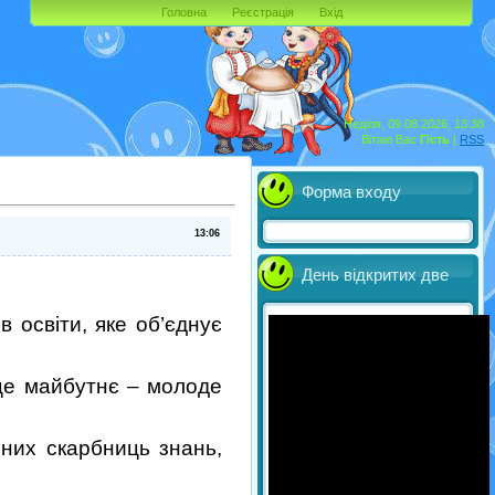
Головна
Реєстрація
Вхід
Неділя, 09.08.2026, 13:38
Вітаю Вас
Гість
|
RSS
Форма входу
13:06
День відкритих две
 освіти, яке об’єднує
 це майбутнє – молоде
пних скарбниць знань,