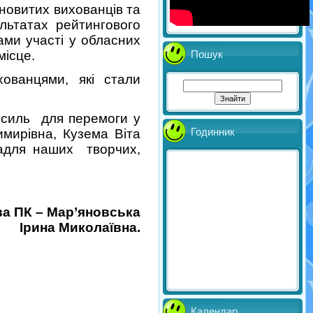
новитих вихованців та
льтатах рейтингового
ками участі у обласних
місце.
Пошук
ованцями, які стали
усиль для перемоги у
Годинник
мирівна, Кузема Віта
задля наших творчих,
ва ПК – Мар
’
яновська
Ірина Миколаївна.
Календар