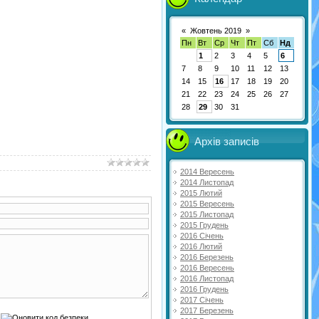
«
Жовтень 2019
»
Пн
Вт
Ср
Чт
Пт
Сб
Нд
1
2
3
4
5
6
7
8
9
10
11
12
13
14
15
16
17
18
19
20
21
22
23
24
25
26
27
28
29
30
31
Архів записів
2014 Вересень
2014 Листопад
2015 Лютий
2015 Вересень
2015 Листопад
2015 Грудень
2016 Січень
2016 Лютий
2016 Березень
2016 Вересень
2016 Листопад
2016 Грудень
2017 Січень
2017 Березень