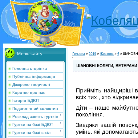
Меню сайту
Головна
»
2019
»
Жовтень
»
6
» ШАНОВНІ
ШАНОВНІ КОЛЕГИ, ВЕТЕРАНИ 
Головна сторінка
Публічна інформація
Джерело творчості
Прийміть найщиріші в
Коротко про нас
всіх тих , хто відкрива
Історія БДЮТ
Діти – наше майбутнє
Педагогічний колектив
покоління.
Розклад занять гуртків
Завдяки вашій повсяк
Гуртки на базі БДЮТ
умінь, які допомагают
Гуртки на базі шкіл