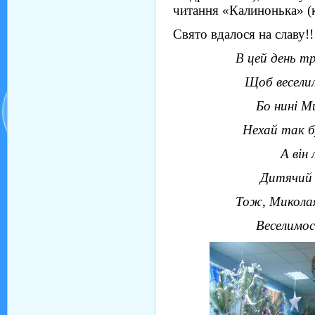
читання «Калинонька» (к
Свято вдалося на славу!!
В цей день тр
Щоб веселил
Бо нині М
Нехай так бу
А він 
Дитячий с
Тож, Миколая
Веселимос