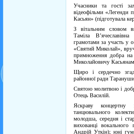
Учасники та гості зах
відеофільми «Легенди 
Касьян» (підготувала ке
З вітальним словом в
Таміла В’ячеславівна
грамотами за участь у о
«Святий Миколай», вруч
примноження добра на 
Миколайовичу Касьянам
Щиро і сердечно згад
районної ради Тарануши
Святою молитвою і добр
Отець Василій.
Яскраву концертну п
танцювального колек
молодша, середня і ста
вихованці вокального 
Андрій Уткін); юні гум