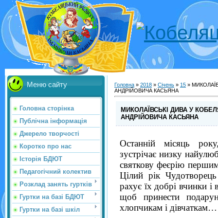
Меню сайту
Головна
»
2018
»
Січень
»
15
» МИКОЛАЇ
АНДРІЙОВИЧА КАСЬЯНА
Головна сторінка
МИКОЛАЇВСЬКІ ДИВА У КОБЕ
АНДРІЙОВИЧА КАСЬЯНА
Публічна інформація
Джерело творчості
Останній місяць року
Коротко про нас
зустрічає низку найулю
Історія БДЮТ
святкову феєрію перши
Педагогічний колектив
Цілий рік Чудотворець
Розклад занять гуртків
рахує їх добрі вчинки і 
щоб принести подару
Гуртки на базі БДЮТ
хлопчикам і дівчаткам…
Гуртки на базі шкіл