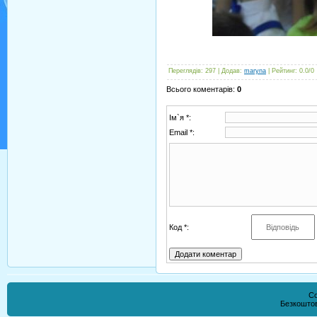
Переглядів
:
297
|
Додав
:
maryna
|
Рейтинг
:
0.0
/
0
Всього коментарів
:
0
Ім`я *:
Email *:
Код *:
Co
Безкошто