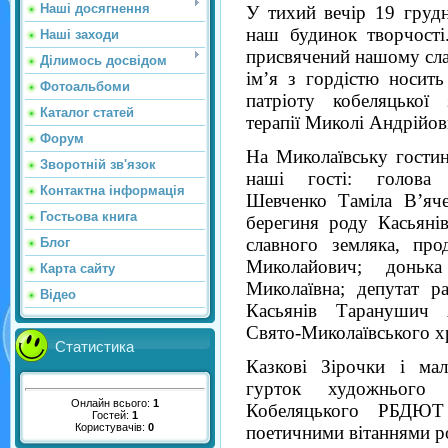
Наші досягнення
У тихий вечір 19 грудн
наш будинок творчості
Наші заходи
присвячений нашому сла
Ділимось досвідом
ім’я з гордістю носит
Фотоальбоми
патріоту кобеляцької 
Каталог статей
терапії Миколі Андрійов
Форум
На Миколаївську гостин
Зворотній зв'язок
наші гості: голова К
Контактна інформація
Шевченко Таміла В’яче
Гостьова книга
берегиня роду Касьяні
славного земляка, про
Блог
Миколайович; донь
Карта сайту
Миколаївна; депутат р
Відео
Касьянів Таранушич А
Свято-Миколаївського х
Статистика
Казкові Зірочки і мал
гурток художнього 
Онлайн всього:
1
Кобеляцького РБДЮТ 
Гостей:
1
Користувачів:
0
поетичними вітаннями р