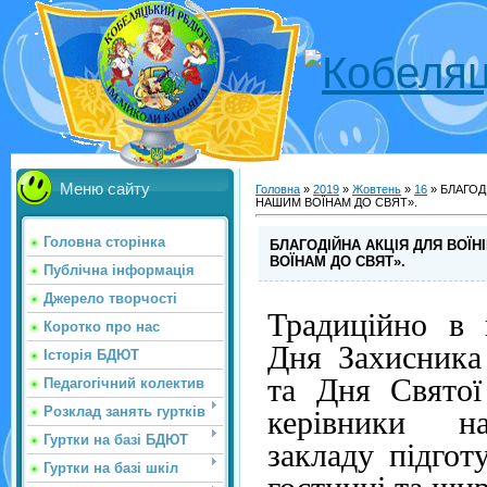
Меню сайту
Головна
»
2019
»
Жовтень
»
16
» БЛАГОДІ
НАШИМ ВОЇНАМ ДО СВЯТ».
Головна сторінка
БЛАГОДІЙНА АКЦІЯ ДЛЯ ВОЇН
ВОЇНАМ ДО СВЯТ».
Публічна інформація
Джерело творчості
Традиційно в 
Коротко про нас
Дня Захисника
Історія БДЮТ
та Дня Святої
Педагогічний колектив
Розклад занять гуртків
керівники н
Гуртки на базі БДЮТ
закладу підгот
Гуртки на базі шкіл