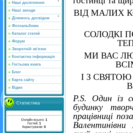
гостинці та щир
Наші досягнення
ВІД МАЛИХ 
Наші заходи
Ділимось досвідом
Фотоальбоми
СОЛОДКІ П
Каталог статей
ТЕП
Форум
Зворотній зв'язок
МИ ВАС Л
Контактна інформація
ВС
Гостьова книга
Блог
І З СВЯТО
Карта сайту
В
Відео
Р.
S
. Один із с
Статистика
будинку твор
працівниці поз
Онлайн всього:
1
Валентинівни 
Гостей:
1
Користувачів:
0