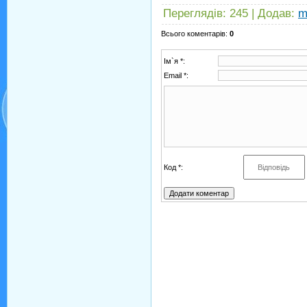
Переглядів
:
245
|
Додав
:
m
Всього коментарів
:
0
Ім`я *:
Email *:
Код *: