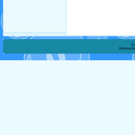
Co
Безкошто