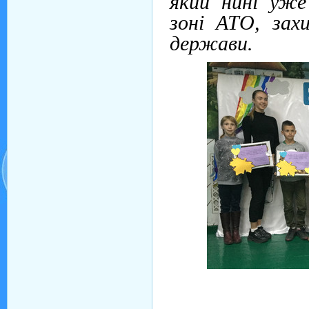
який нині уже
зоні АТО, зах
держави.